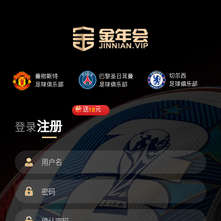
送
18
元
注册
登录