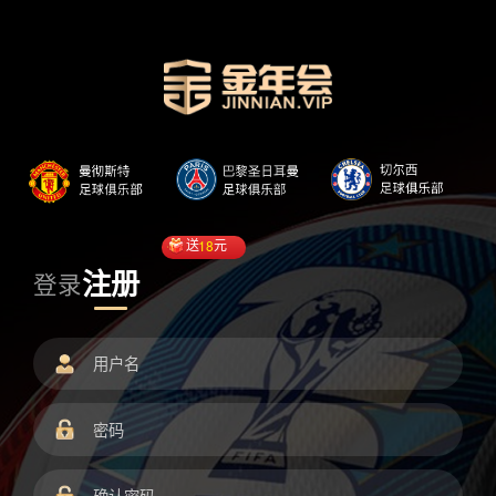
送
18
元
注册
登录